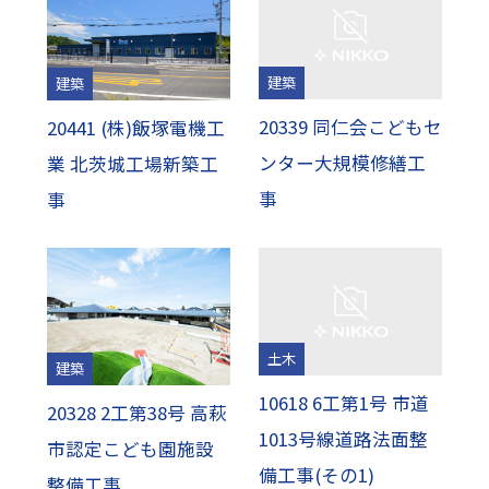
建築
建築
20339 同仁会こどもセ
20441 (株)飯塚電機工
ンター大規模修繕工
業 北茨城工場新築工
事
事
土木
建築
10618 6工第1号 市道
20328 2工第38号 高萩
1013号線道路法面整
市認定こども園施設
備工事(その1)
整備工事