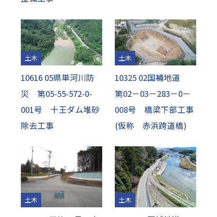
土木
土木
10616 05県単河川防
10325 02国補地道
災 第05-55-572-0-
第02－03－283－0－
001号 十王ダム堆砂
008号 橋梁下部工事
除去工事
(仮称 赤浜跨道橋)
土木
土木