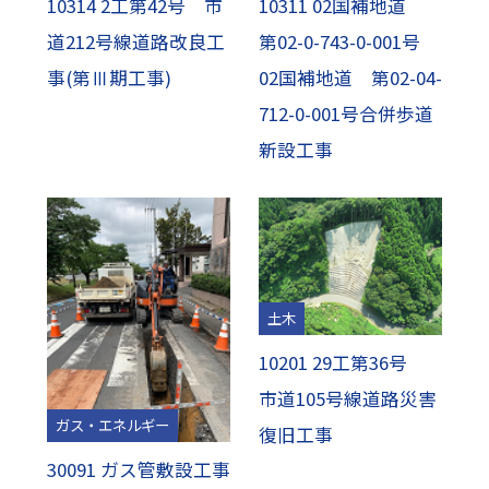
10314 2工第42号 市
10311 02国補地道
道212号線道路改良工
第02-0-743-0-001号
事(第Ⅲ期工事)
02国補地道 第02-04-
712-0-001号合併歩道
新設工事
土木
10201 29工第36号
市道105号線道路災害
ガス・エネルギー
復旧工事
30091 ガス管敷設工事