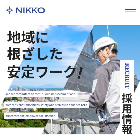
地域に
根ざした
！
安定ワーク
We are committed to continuous improvement as a
company that prioritizes safety and strives to enhance both
customer and employee satisfaction.