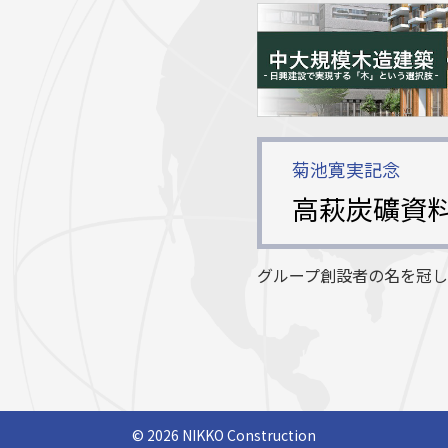
菊池寛実記念
高萩炭礦資
グループ創設者の名を冠
©
2026 NIKKO Construction